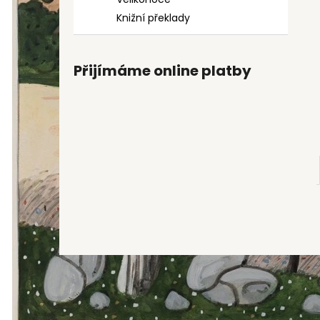
9 Kč
l
Knižní překlady
Přijímáme online platby