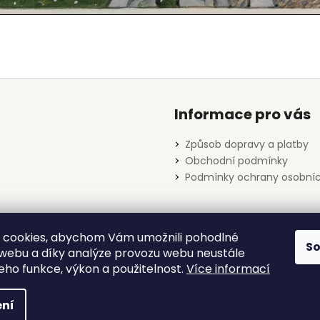
Informace pro vás
Způsob dopravy a platby
Obchodní podmínky
Podmínky ochrany osobníc
 cookies, abychom Vám umožnili pohodlné
S
Databáze děl Josefa Lady
 webu a díky analýze provozu webu neustále
jeho funkce, výkon a použitelnost.
Více informací
yhrazena.
Upravit nastavení cookies
ní