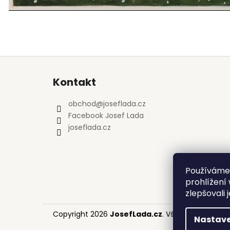
Z
á
Kontakt
p
a
obchod
@
joseflada.cz
t
Facebook Josef Lada
í
joseflada.cz
Používáme
prohlížení
zlepšovali 
Copyright 2026
JosefLada.cz
. Všechna práva v
Nastave