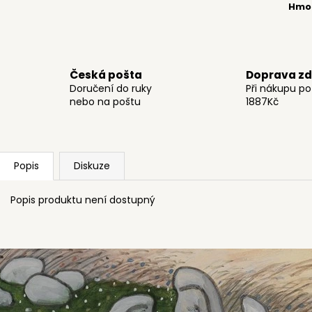
Hmo
399 Kč
359 Kč
Česká pošta
Doprava z
Doručení do ruky
Při nákupu p
nebo na poštu
1887Kč
Popis
Diskuze
Popis produktu není dostupný