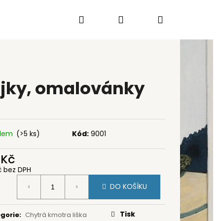
Hledat
Přihlášení
Nákupní
košík
jky, omalovánky
adem
(>5 ks)
Kód:
9001
 Kč
č bez DPH
ná
DO KOŠÍKU
:
KÝ
Tisk
gorie
:
Chytrá kmotra liška