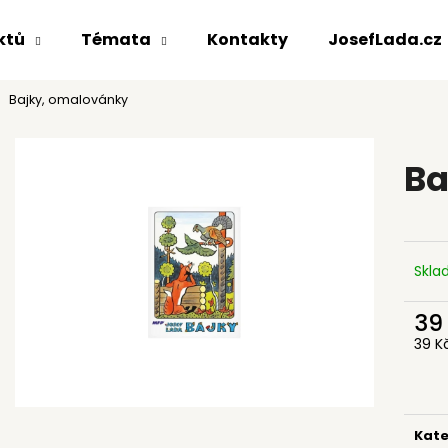
ktů
Témata
Kontakty
JosefLada.cz
Bajky, omalovánky
Co potřebujete najít?
Ba
HLEDAT
Doporučujeme
Skl
39
39 K
Měr
cena
REPRODUKCE
HRNEK KERAMIC
Kate