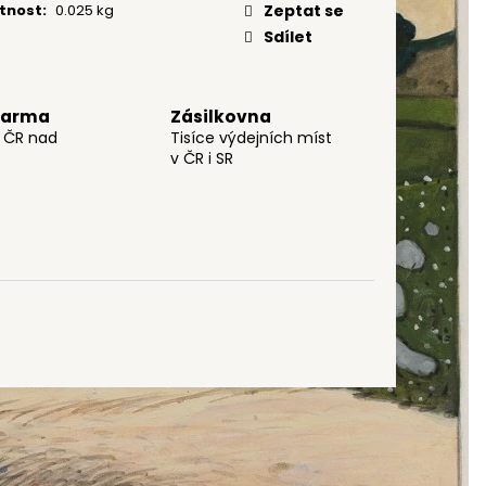
tnost
:
0.025 kg
Zeptat se
Sdílet
darma
Zásilkovna
o ČR nad
Tisíce výdejních míst
v ČR i SR