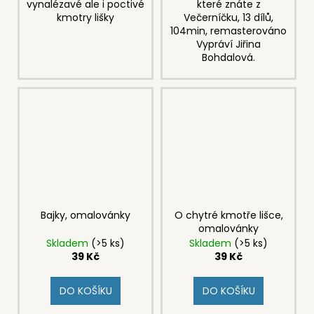
vynalézavé ale i poctivé
které znáte z
kmotry lišky
Večerníčku, 13 dílů,
104min, remasterováno
Vypráví Jiřina
Bohdalová.
Bajky, omalovánky
O chytré kmotře lišce,
omalovánky
Skladem
(>5 ks)
Skladem
(>5 ks)
39 Kč
39 Kč
DO KOŠÍKU
DO KOŠÍKU