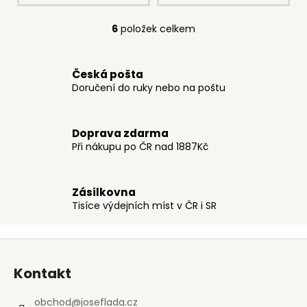
6
položek celkem
O
v
l
Česká pošta
á
Doručení do ruky nebo na poštu
d
a
c
Doprava zdarma
í
Při nákupu po ČR nad 1887Kč
p
r
v
Zásilkovna
k
Tisíce výdejních míst v ČR i SR
y
v
Z
ý
p
á
Kontakt
i
p
s
a
obchod
@
joseflada.cz
u