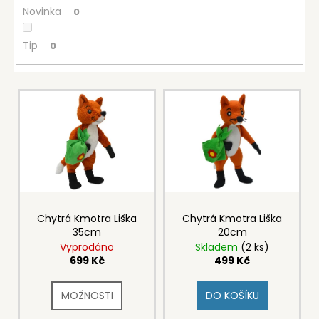
č
Novinka
0
u
j
Tip
0
e
m
e
V
ý
HRNEK
p
KERAMICKÝ
i
359
s
Kč
p
r
o
Chytrá Kmotra Liška
Chytrá Kmotra Liška
35cm
20cm
d
Vyprodáno
Skladem
(2 ks)
u
699 Kč
499 Kč
k
t
DO KOŠÍKU
ů