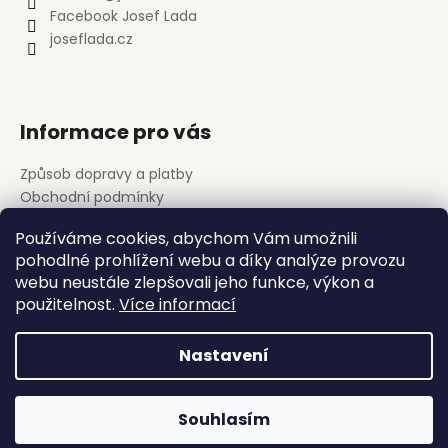
t
Facebook Josef Lada
í
joseflada.cz
Informace pro vás
Způsob dopravy a platby
Obchodní podmínky
Podmínky ochrany osobních údajů
Používáme cookies, abychom Vám umožnili
pohodlné prohlížení webu a díky analýze provozu
webu neustále zlepšovali jeho funkce, výkon a
Databáze děl Josefa Lady
použitelnost.
Více informací
Nastavení
Vytvořil Shoptet
Copyright 2026
JosefLada.cz
. Všechna práva vyhrazena.
Souhlasím
Upravit nastavení cookies