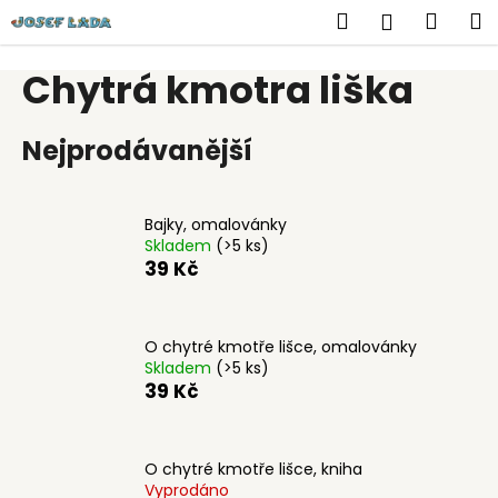
K
Přejít
Hledat
Náku
M
Přihlášen
na
o
obsah
Zpět
Zpět
košík
š
Chytrá kmotra liška
í
C
k
Nejprodávanější
o
p
o
Bajky, omalovánky
t
Skladem
(>5 ks)
ř
39 Kč
e
b
u
O chytré kmotře lišce, omalovánky
Skladem
(>5 ks)
j
39 Kč
e
t
e
O chytré kmotře lišce, kniha
n
Vyprodáno