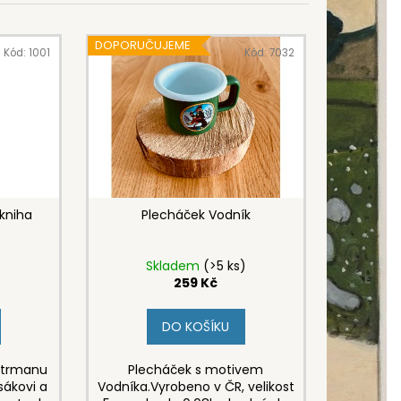
DOPORUČUJEME
Kód:
1001
Kód:
7032
kniha
Plecháček Vodník
)
Skladem
(>5 ks)
259 Kč
DO KOŠÍKU
strmanu
Plecháček s motivem
isákovi a
Vodníka.Vyrobeno v ČR, velikost