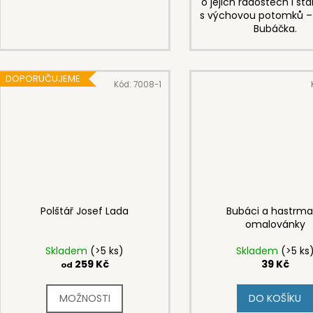
o jejich radostech i st
s výchovou potomků – 
Bubáčka.
DOPORUČUJEME
Kód:
7008-1
Polštář Josef Lada
Bubáci a hastrma
omalovánky
Skladem
(>5 ks)
Skladem
(>5 ks
259 Kč
39 Kč
od
DO KOŠÍKU