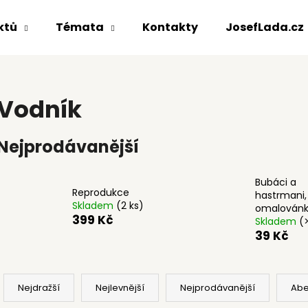
ktů
Témata
Kontakty
JosefLada.cz
Co potřebujete najít?
Vodník
HLEDAT
Nejprodávanější
Bubáci a
Doporučujeme
Reprodukce
hastrmani,
Skladem
(2 ks)
omalován
399 Kč
Skladem
(
39 Kč
Ř
a
Nejdražší
Nejlevnější
Nejprodávanější
Ab
REPRODUKCE
HRNEK KERAMIC
z