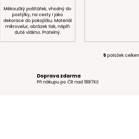
Měkoučký polštářek, vhodný do
postýlky, na cesty i jako
dekorace do pokojíčku. Materiál
mikrovelur, obrázek tisk, náplň
duté vlákno. Pratelný.
5
položek celke
O
v
l
Doprava zdarma
á
Při nákupu po ČR nad 1887Kč
d
a
c
í
p
r
v
k