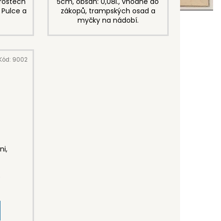
arostech
5cm, obsah: 0,08l., vhodné do
Pulce a
zákopů, trampských osad a
myčky na nádobí.
Kód:
9002
ni,
)