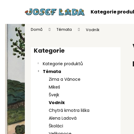
K
Přejít
na
o
Kategorie produ
obsah
Zpět
Zpět
š
do
do
í
Domů
Témata
Vodník
k
obchodu
obchodu
P
o
Kategorie
Přeskočit
s
kategorie
t
Kategorie produktů
r
Témata
a
Zima a Vánoce
n
Mikeš
n
Švejk
í
Vodník
p
Chytrá kmotra liška
a
Alena Ladová
n
Školáci
POHLEDNICE J. LADA - ZIMA A VÁNOCE
e
Velikonoce