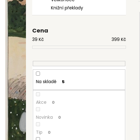
9 Kč
l
Knižní překlady
Cena
39
Kč
399
Kč
Na skladě
5
Akce
0
Novinka
0
Tip
0