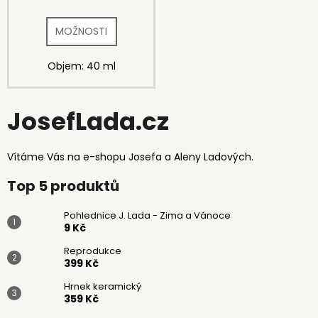
č
u
j
e
m
Objem: 40 ml
e
JosefLada.cz
ADVENTNÍ
KALENDÁŘ
ČOKOLÁDOVÝ
Vítáme Vás na e-shopu Josefa a Aleny Ladových.
75
Kč
Top 5 produktů
Pohlednice J. Lada - Zima a Vánoce
9 Kč
Reprodukce
399 Kč
Hrnek keramický
359 Kč