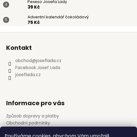
Pexeso Josefa Lady
39 Kč
Adventní kalendář čokoládový
75 Kč
Z
á
Kontakt
p
a
obchod
@
joseflada.cz
t
Facebook Josef Lada
í
joseflada.cz
Informace pro vás
Způsob dopravy a platby
Obchodní podmínky
Podmínky ochrany osobních údajů
Používáme cookies, abychom Vám umožnili