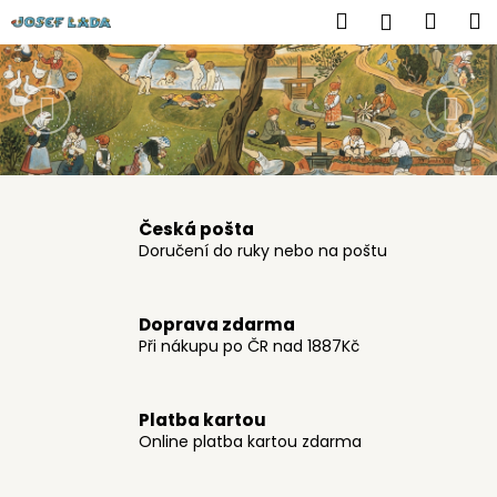
K
Přejít
Hledat
Náku
M
Přihlášen
na
o
J
obsah
Předchozí
Nás
Zpět
Zpět
košík
š
o
í
C
k
s
o
e
p
o
f
Česká pošta
t
Doručení do ruky nebo na poštu
L
ř
e
a
b
Doprava zdarma
d
u
Při nákupu po ČR nad 1887Kč
j
a
e
.
Platba kartou
t
Online platba kartou zdarma
c
e
n