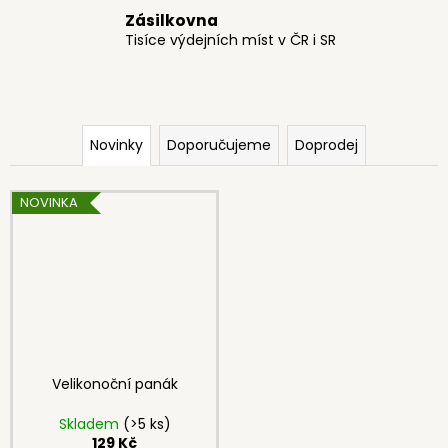
z
a
Zásilkovna
Tisíce výdejních míst v ČR i SR
j
í
t
?
Novinky
Doporučujeme
Doprodej
NOVINKA
HLEDAT
D
o
p
o
Velikonoční panák
r
Skladem
(>5 ks)
u
129 Kč