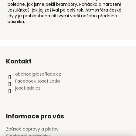
poledne, jak jsme pekli brambory, Pohádka o narození
Jezulátka), jak jej zažíval po celý rok. Atmosféra české
idyly je prohloubena citlivými verši našeho předního
básníka.
Z
á
Kontakt
p
a
obchod
@
joseflada.cz
t
Facebook Josef Lada
í
joseflada.cz
Informace pro vás
Způsob dopravy a platby
Obchodní podmínky