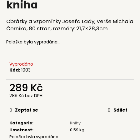
kniha
a
j
Obrázky a vzpomínky Josefa Lady, Verše Michala
í
Černíka, 80 stran, rozměry: 21,7×28,3cm
t
?
Položka byla vyprodána…
Vyprodáno
Kód:
1003
HLEDAT
289 Kč
289 Kč bez DPH
D
Měrná
o
cena:
Zeptat se
Sdílet
p
o
Kategorie
:
Knihy
r
Hmotnost
:
0.59 kg
u
Položka byla vyprodána…