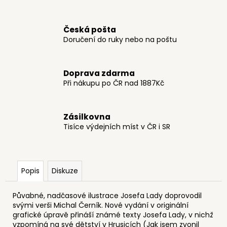
č
u
j
Česká pošta
e
Doručení do ruky nebo na poštu
m
e
Doprava zdarma
Při nákupu po ČR nad 1887Kč
POHLEDNICE
J.
LADA
-
Zásilkovna
ZIMA
Tisíce výdejních míst v ČR i SR
A
VÁNOCE
9
Kč
Popis
Diskuze
Půvabné, nadčasové ilustrace Josefa Lady doprovodil
svými verši Michal Černík. Nové vydání v originální
grafické úpravě přináší známé texty Josefa Lady, v nichž
vzpomíná na své dětství v Hrusicích (Jak jsem zvonil