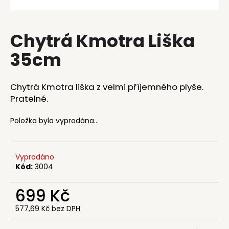
a
j
Chytrá Kmotra Liška
í
t
35cm
?
Chytrá Kmotra liška z velmi příjemného plyše.
Pratelné.
HLEDAT
Položka byla vyprodána…
Vyprodáno
D
Kód:
3004
o
p
699 Kč
o
r
577,69 Kč bez DPH
u
Měrná
cena: