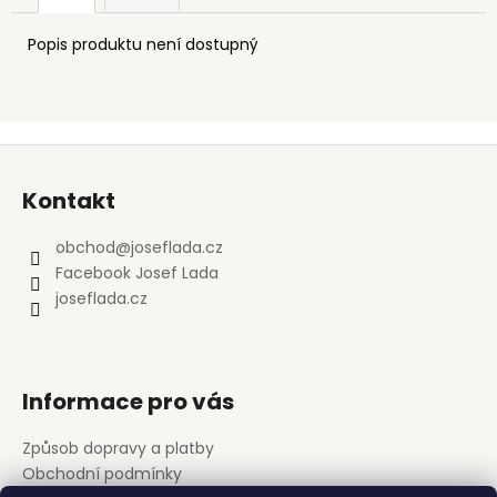
Popis produktu není dostupný
Z
á
Kontakt
p
a
obchod
@
joseflada.cz
t
Facebook Josef Lada
í
joseflada.cz
Informace pro vás
Způsob dopravy a platby
Obchodní podmínky