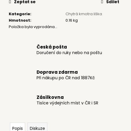
č
Zeptat se
Sdílet
u
j
Kategorie
:
Chytrá kmotra liška
e
Hmotnost
:
0.16 kg
m
Položka byla vyprodána…
e
Česká pošta
REPRODUKCE
Doručení do ruky nebo na poštu
399
Kč
Doprava zdarma
Při nákupu po ČR nad 1887Kč
Zásilkovna
Tisíce výdejních míst v ČR i SR
Popis
Diskuze