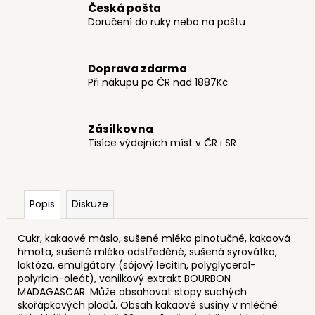
č
Česká pošta
u
Doručení do ruky nebo na poštu
j
e
m
Doprava zdarma
e
Při nákupu po ČR nad 1887Kč
REPRODUKCE
Zásilkovna
399
Tisíce výdejních míst v ČR i SR
Kč
Popis
Diskuze
Cukr, kakaové máslo, sušené mléko plnotučné, kakaová
hmota, sušené mléko odstředěné, sušená syrovátka,
laktóza, emulgátory (sójový lecitin, polyglycerol-
polyricin-oleát), vanilkový extrakt BOURBON
MADAGASCAR. Může obsahovat stopy suchých
skořápkových plodů. Obsah kakaové sušiny v mléčné