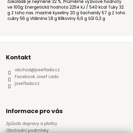
čokoládě je nejméně 32 %. Průměrné výživové hodnoty
ve 100g: Energetická hodnota 2254 kJ / 540 kcal Tuky 32
g Z toho nas. mastné kyseliny 20 g Sacharidy 57 g Z toho
cukry 56 g Vláknina 1,8 g Bílkoviny 6,6 g Sůl 0,3 g
Z
á
Kontakt
p
a
obchod
@
joseflada.cz
t
Facebook Josef Lada
í
joseflada.cz
Informace pro vás
Způsob dopravy a platby
Obchodní podmínky