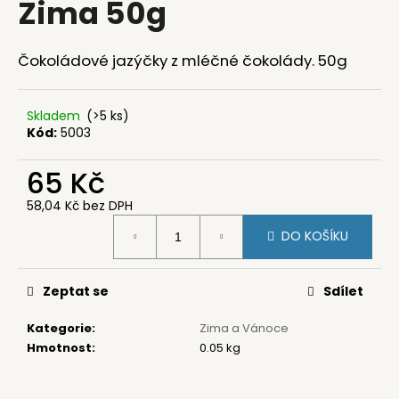
Zima 50g
a
j
Čokoládové jazýčky z mléčné čokolády. 50g
í
t
?
Skladem
(>5 ks)
Kód:
5003
65 Kč
58,04 Kč bez DPH
HLEDAT
Měrná
DO KOŠÍKU
cena:
D
Zeptat se
Sdílet
o
p
Kategorie
:
Zima a Vánoce
o
Hmotnost
:
0.05 kg
r
u