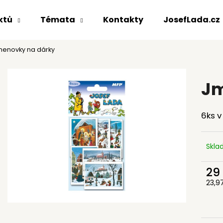
ktů
Témata
Kontakty
JosefLada.cz
enovky na dárky
Co potřebujete najít?
Jm
HLEDAT
6ks v
Doporučujeme
Skl
29
23,9
Měr
cena
REPRODUKCE
HRNEK KERAMIC