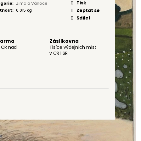
Tisk
gorie
:
Zima a Vánoce
tnost
:
0.015 kg
Zeptat se
Sdílet
darma
Zásilkovna
o ČR nad
Tisíce výdejních míst
v ČR i SR