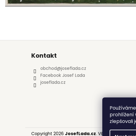
Z
á
Kontakt
p
a
obchod
@
joseflada.cz
t
Facebook Josef Lada
í
joseflada.cz
Používáme
prohlížení
zlepšovali 
Copyright 2026
JosefLada.cz
. Všechna práva v