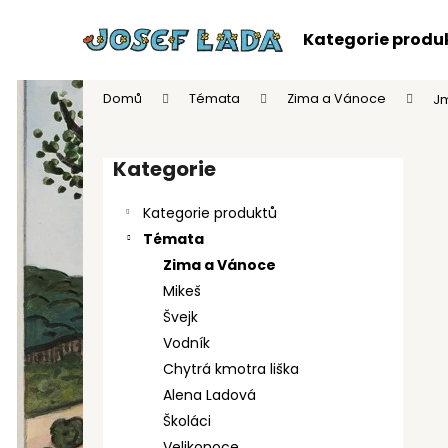
K
Přejít
na
o
Kategorie produ
obsah
Zpět
Zpět
š
do
do
í
Domů
Témata
Zima a Vánoce
Jm
k
obchodu
obchodu
P
o
Kategorie
Přeskočit
s
kategorie
t
Kategorie produktů
r
Témata
a
Zima a Vánoce
n
Mikeš
n
Švejk
í
Vodník
p
Chytrá kmotra liška
a
Alena Ladová
n
Školáci
POHLEDNICE J. LADA - ZIMA A VÁNOCE
e
Velikonoce