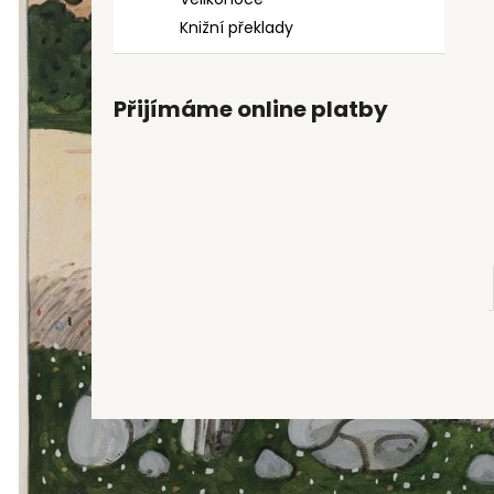
9 Kč
l
Knižní překlady
Přijímáme online platby