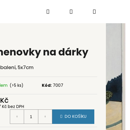
Hledat
Přihlášení
Nákupní
košík
enovky na dárky
 balení, 5x7cm
adem
(>5 ks)
Kód:
7007
 Kč
7 Kč bez DPH
ná
DO KOŠÍKU
:
KÝ