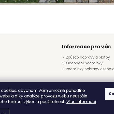
Informace pro vás
Způsob dopravy a platby
Obchodní podmínky
Podmínky ochrany osobníc
 cookies, abychom Vám umožnili pohodlné
S
Databáze děl Josefa Lady
 webu a díky analýze provozu webu neustále
jeho funkce, výkon a použitelnost.
Více informací
yhrazena.
Upravit nastavení cookies