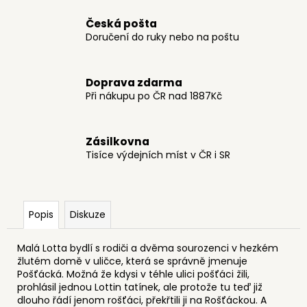
č
u
Česká pošta
j
Doručení do ruky nebo na poštu
e
m
e
Doprava zdarma
Při nákupu po ČR nad 1887Kč
HRNEK
KERAMICKÝ
Zásilkovna
359
Tisíce výdejních míst v ČR i SR
Kč
Popis
Diskuze
Malá Lotta bydlí s rodiči a dvěma sourozenci v hezkém
žlutém domě v uličce, která se správně jmenuje
Pošťácká. Možná že kdysi v téhle ulici pošťáci žili,
prohlásil jednou Lottin tatínek, ale protože tu teď již
dlouho řádí jenom rošťáci, překřtili ji na Rošťáckou. A