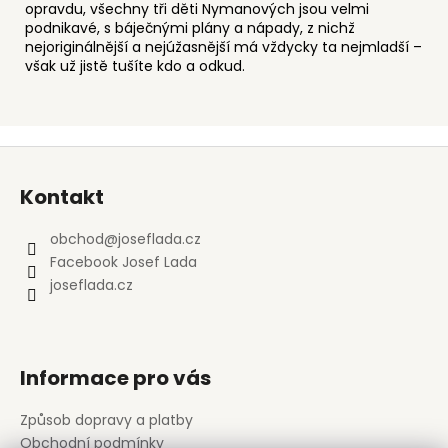
opravdu, všechny tři děti Nymanových jsou velmi
podnikavé, s báječnými plány a nápady, z nichž
nejoriginálnější a nejúžasnější má vždycky ta nejmladší –
však už jistě tušíte kdo a odkud.
Z
á
Kontakt
p
a
obchod
@
joseflada.cz
t
Facebook Josef Lada
í
joseflada.cz
Informace pro vás
Způsob dopravy a platby
Obchodní podmínky