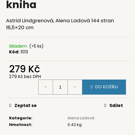
kniha
a
j
Astrid Lindgrenová, Alena Ladová 144 stran
í
16,5×20 cm
t
?
Skladem
(>5 ks)
Kód:
1013
279 Kč
HLEDAT
279 Kč bez DPH
Měrná
DO KOŠÍKU
cena:
D
o
Zeptat se
Sdílet
p
o
Kategorie
:
Alena Ladová
r
Hmotnost
:
0.42 kg
u