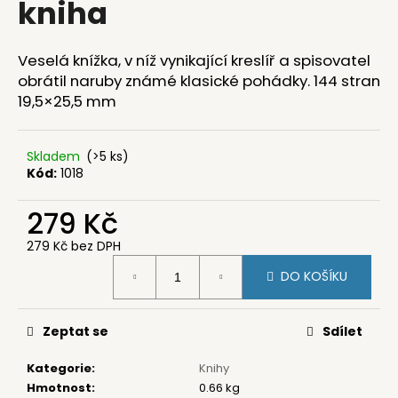
kniha
a
j
Veselá knížka, v níž vynikající kreslíř a spisovatel
í
obrátil naruby známé klasické pohádky. 144 stran
t
19,5×25,5 mm
?
Skladem
(>5 ks)
Kód:
1018
HLEDAT
279 Kč
279 Kč bez DPH
Měrná
DO KOŠÍKU
cena:
D
o
p
Zeptat se
Sdílet
o
r
Kategorie
:
Knihy
u
Hmotnost
:
0.66 kg