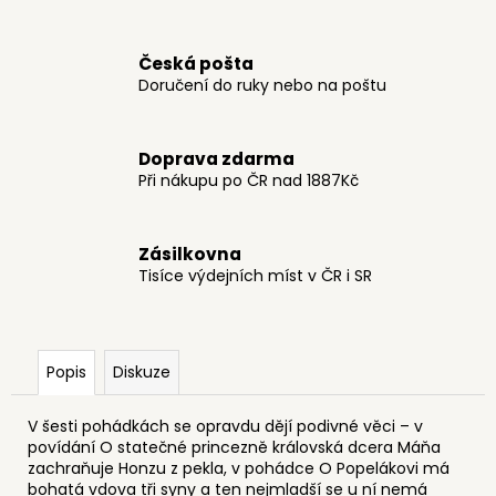
č
u
j
Česká pošta
e
Doručení do ruky nebo na poštu
m
e
Doprava zdarma
Při nákupu po ČR nad 1887Kč
POHLEDNICE
J.
LADA
-
Zásilkovna
ZIMA
Tisíce výdejních míst v ČR i SR
A
VÁNOCE
9
Kč
Popis
Diskuze
V šesti pohádkách se opravdu dějí podivné věci – v
povídání O statečné princezně královská dcera Máňa
zachraňuje Honzu z pekla, v pohádce O Popelákovi má
bohatá vdova tři syny a ten nejmladší se u ní nemá