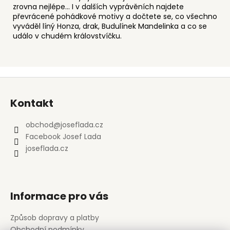
zrovna nejlépe… I v dalších vyprávěních najdete
převrácené pohádkové motivy a dočtete se, co všechno
vyváděl líný Honza, drak, Budulínek Mandelinka a co se
událo v chudém královstvíčku.
Z
á
Kontakt
p
a
obchod
@
joseflada.cz
t
Facebook Josef Lada
í
joseflada.cz
Informace pro vás
Způsob dopravy a platby
Obchodní podmínky