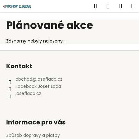
K
Přejít
Hledat
Náku
M
Přihlášen
na
o
obsah
Zpět
Zpět
košík
š
Plánované akce
í
C
k
o
Záznamy nebyly nalezeny...
p
Z
o
á
t
Kontakt
p
ř
a
obchod
@
joseflada.cz
e
t
Facebook Josef Lada
b
í
joseflada.cz
u
j
e
t
Informace pro vás
e
Způsob dopravy a platby
n