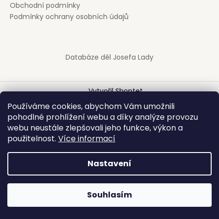
Obchodní podmínky
a
Podmínky ochrany osobních údajů
j
í
t
Databáze děl Josefa Lady
?
Vytvořil Shoptet
Copyright 2026
JosefLada.cz
. Všechna práva vyhrazena.
Používáme cookies, abychom Vám umožnili
HLEDAT
Upravit nastavení cookies
pohodlné prohlížení webu a díky analýze provozu
webu neustále zlepšovali jeho funkce, výkon a
použitelnost.
Více informací
D
Nastavení
o
p
o
Souhlasím
r
u