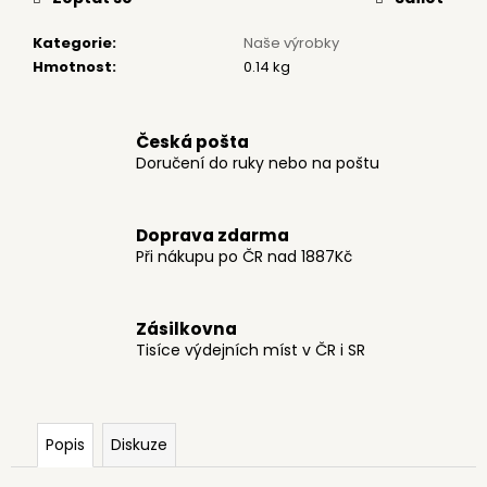
č
u
Kategorie
:
Naše výrobky
j
Hmotnost
:
0.14 kg
e
m
e
Česká pošta
Doručení do ruky nebo na poštu
POHLEDNICE
J.
LADA
Doprava zdarma
-
Při nákupu po ČR nad 1887Kč
ZIMA
A
VÁNOCE
9
Zásilkovna
Kč
Tisíce výdejních míst v ČR i SR
Popis
Diskuze