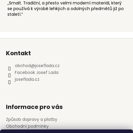
„Smalt. Tradiční, a přesto velmi moderní materiál, který
se používá k výrobě lehkých a odolných předmětů již po
staletí.“
Z
á
Kontakt
p
a
obchod
@
joseflada.cz
t
Facebook Josef Lada
í
joseflada.cz
Informace pro vás
Způsob dopravy a platby
Obchodní podmínky
Podmínky ochrany osobních údajů