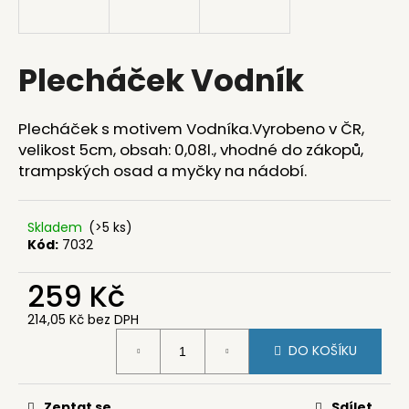
a
j
í
Plecháček Vodník
t
?
Plecháček s motivem Vodníka.Vyrobeno v ČR,
velikost 5cm, obsah: 0,08l., vhodné do zákopů,
trampských osad a myčky na nádobí.
HLEDAT
Skladem
(>5 ks)
Kód:
7032
259 Kč
D
o
214,05 Kč bez DPH
p
Měrná
o
DO KOŠÍKU
cena:
r
u
Zeptat se
Sdílet