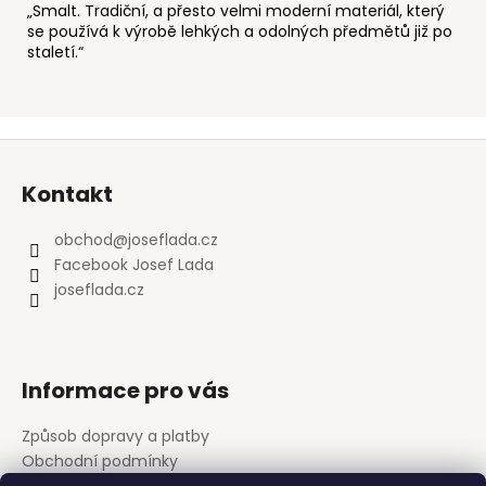
„Smalt. Tradiční, a přesto velmi moderní materiál, který
se používá k výrobě lehkých a odolných předmětů již po
staletí.“
Z
á
Kontakt
p
a
obchod
@
joseflada.cz
t
Facebook Josef Lada
í
joseflada.cz
Informace pro vás
Způsob dopravy a platby
Obchodní podmínky
Podmínky ochrany osobních údajů