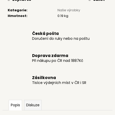
č
u
Kategorie
:
Naše výrobky
j
Hmotnost
:
0.19 kg
e
m
e
Česká pošta
Doručení do ruky nebo na poštu
ADVENTNÍ
KALENDÁŘ
ČOKOLÁDOVÝ
Doprava zdarma
75
Při nákupu po ČR nad 1887Kč
Kč
Zásilkovna
Tisíce výdejních míst v ČR i SR
Popis
Diskuze