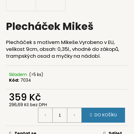
a
j
í
Plecháček Mikeš
t
?
Plecháček s motivem Mikeše.Vyrobeno v EU,
velikost 9cm, obsah: 0,35l., vhodné do zákopů,
trampských osad a myčky na nádobí.
HLEDAT
Skladem
(>5 ks)
Kód:
7034
359 Kč
D
o
296,69 Kč bez DPH
p
Měrná
o
DO KOŠÍKU
cena:
r
u
Zeptat se
Sdílet